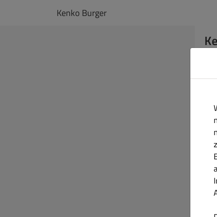
Kenko Burger
Ke
Du