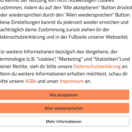
Du kannst der Nutzung von nicht notwendigen Cookies
zustimmen, indem du auf den "Alle akzeptieren" Button drücks
oder wiedersprichen durch den "Allen wiedersprechen" Button.
Diese Einstellungen kannst du jederzeit wieder erreichen und
nachträglich deine Zustimmung zurück ziehen (in der
Datenschutzerklärung und in der Fußzeile unserer Webseite).
SENDEN
Für weitere Informationen bezülgich des Vorgehens, der
erminologie (z.B. "cookies", "Marketing" und "Statistiken") und
deiner Rechte, sieh dir bitte unsere
Datenschutzerklärung
an.
Wenn du weitere Informationen erhalten möchtest, schau dir
bitte unsere
AGBs
und unser
Impressum
an.
Alle akzeptieren
LIEFERUNG ZAHLUNGSARTEN
iere uns
Allen wiedersprechen
hutzerklärung
eine Geschäftsbedingungen
ZAHLUNGSARTEN BEI ABHOLUNG
Mehr Informationen
sum