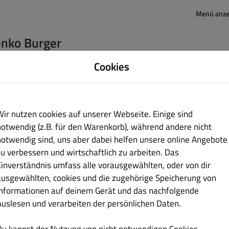
Menü anze
nko Burger
Zweinaundorfer Str. 7
Cookies
Leipzig 04318
Sachsen
Germany
+49545557778
Wir nutzen cookies auf unserer Webseite. Einige sind
notwendig (z.B. für den Warenkorb), während andere nicht
notwendig sind, uns aber dabei helfen unsere online Angebote
 kannst uns gerne eine Nachricht senden
zu verbessern und wirtschaftlich zu arbeiten. Das
Einverständnis umfass alle vorausgewählten, oder von dir
ausgewählten, cookies und die zugehörige Speicherung von
Informationen auf deinem Gerät und das nachfolgende
Keine
Auslesen und verarbeiten der persönlichen Daten.