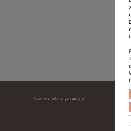
T
INFO
Cookie-Einstellungen ändern
Kontakt
Datensc
Allgem
Impres